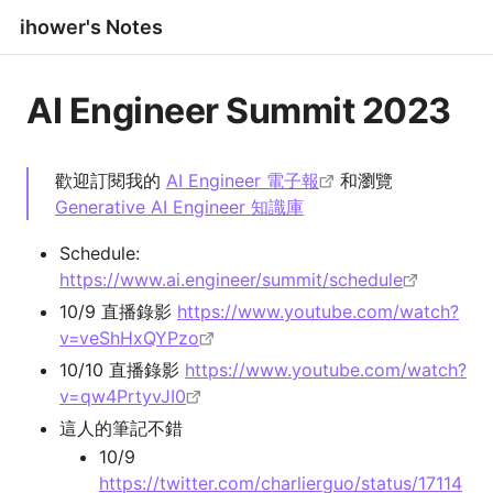
ihower's Notes
AI Engineer Summit 2023
歡迎訂閱我的
AI Engineer 電子報
和瀏覽
Generative AI Engineer 知識庫
Schedule:
https://www.ai.engineer/summit/schedule
10/9 直播錄影
https://www.youtube.com/watch?
v=veShHxQYPzo
10/10 直播錄影
https://www.youtube.com/watch?
v=qw4PrtyvJI0
這人的筆記不錯
10/9
https://twitter.com/charlierguo/status/17114