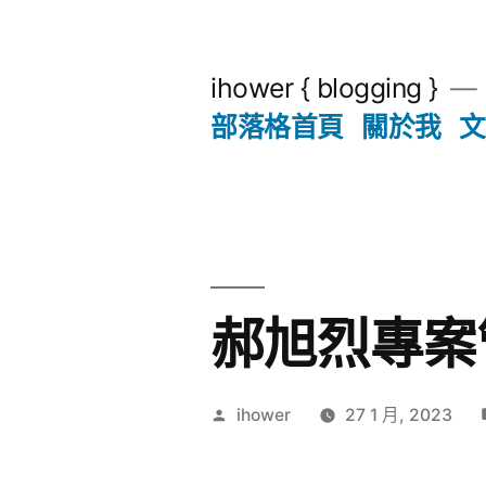
跳
至
ihower { blogging }
主
部落格首頁
關於我
文
要
內
容
郝旭烈專案
作
ihower
27 1 月, 2023
者: