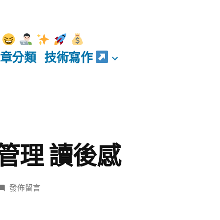
章分類
技術寫作
管理 讀後感
在
發佈留言
〈郝
旭