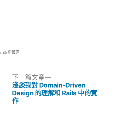
分
商業管理
類:
下
下一篇文章
一
淺談我對 Domain-Driven
篇
Design 的理解和 Rails 中的實
文
作
章: