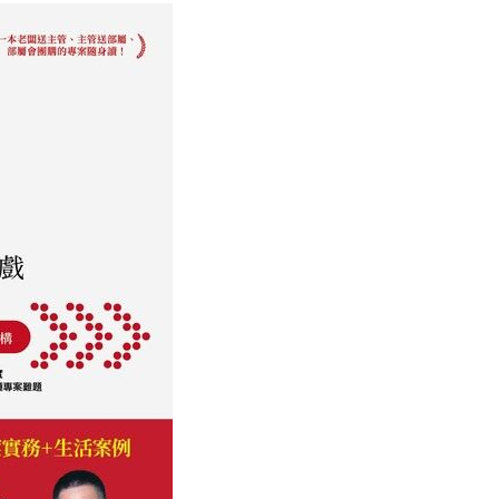
烈
專
案
管
理
讀
後
感〉