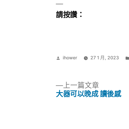
請按讚：
作
ihower
27 1 月, 2023
者:
下
上一篇文章
一
大器可以晚成 讀後感
文
篇
文
章
章: