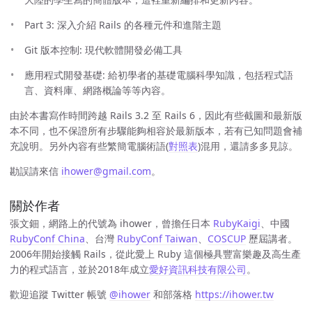
Part 3: 深入介紹 Rails 的各種元件和進階主題
Git 版本控制: 現代軟體開發必備工具
應用程式開發基礎: 給初學者的基礎電腦科學知識，包括程式語
言、資料庫、網路概論等等內容。
由於本書寫作時間跨越 Rails 3.2 至 Rails 6，因此有些截圖和最新版
本不同，也不保證所有步驟能夠相容於最新版本，若有已知問題會補
充說明。另外內容有些繁簡電腦術語(
對照表
)混用，還請多多見諒。
勘誤請來信
ihower@gmail.com
。
關於作者
張文鈿，網路上的代號為 ihower，曾擔任日本
RubyKaigi
、中國
RubyConf China
、台灣
RubyConf Taiwan
、
COSCUP
歷屆講者。
2006年開始接觸 Rails，從此愛上 Ruby 這個極具豐富樂趣及高生產
力的程式語言，並於2018年成立
愛好資訊科技有限公司
。
歡迎追蹤 Twitter 帳號
@ihower
和部落格
https://ihower.tw