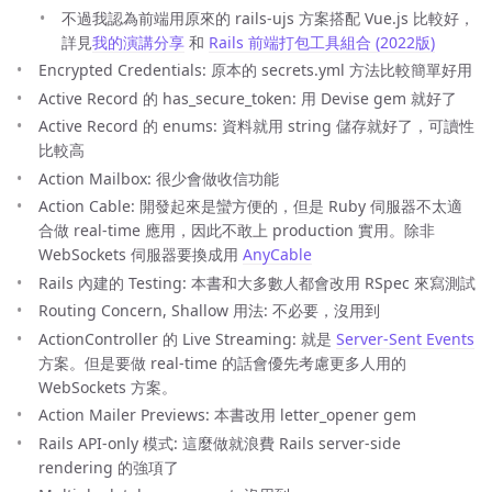
不過我認為前端用原來的 rails-ujs 方案搭配 Vue.js 比較好，
詳見
我的演講分享
和
Rails 前端打包工具組合 (2022版)
Encrypted Credentials: 原本的 secrets.yml 方法比較簡單好用
Active Record 的 has_secure_token: 用 Devise gem 就好了
Active Record 的 enums: 資料就用 string 儲存就好了，可讀性
比較高
Action Mailbox: 很少會做收信功能
Action Cable: 開發起來是蠻方便的，但是 Ruby 伺服器不太適
合做 real-time 應用，因此不敢上 production 實用。除非
WebSockets 伺服器要換成用
AnyCable
Rails 內建的 Testing: 本書和大多數人都會改用 RSpec 來寫測試
Routing Concern, Shallow 用法: 不必要，沒用到
ActionController 的 Live Streaming: 就是
Server-Sent Events
方案。但是要做 real-time 的話會優先考慮更多人用的
WebSockets 方案。
Action Mailer Previews: 本書改用 letter_opener gem
Rails API-only 模式: 這麼做就浪費 Rails server-side
rendering 的強項了