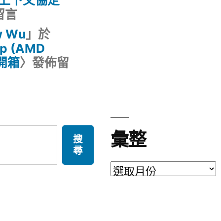
上下文協定
留言
w Wu
」於
op (AMD
 開箱
〉發佈留
彙整
搜
尋
彙
整