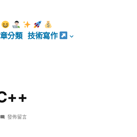
章分類
技術寫作
 C++
在
發佈留言
〈nachos
和