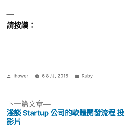
請按讚：
作
分
ihower
6 8 月, 2015
Ruby
者:
類:
下
下一篇文章
一
淺談 Startup 公司的軟體開發流程 投
文
篇
影片
文