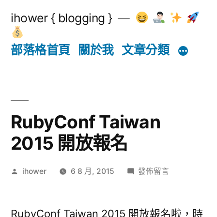
跳
ihower { blogging }
至
主
部落格首頁
關於我
文章分類
要
內
容
RubyConf Taiwan
2015 開放報名
作
在
ihower
6 8 月, 2015
發佈留言
者:
〈RubyConf
Taiwan
2015
RubyConf Taiwan 2015 開放報名啦，時