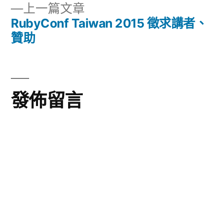
章
下
上一篇文章
章:
導
一
RubyConf Taiwan 2015 徵求講者、
篇
贊助
覽
文
章:
發佈留言