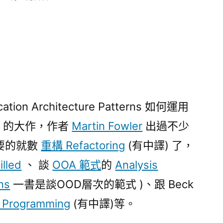
〈Patterns
of
Enterprise
Application
Architecture
:
簡
ation Architecture Patterns 如何運用
介〉
中
ation 的大作，作者
Martin Fowler
出過不少
要的就數
重構 Refactoring
(有中譯) 了，
illed
、 談
OOA 範式
的
Analysis
ns
一書是談OOD層次的範式 )、跟 Beck
e Programming
(有中譯)等。