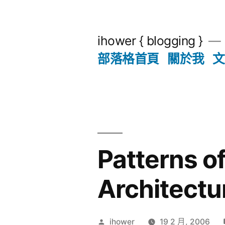
跳
至
ihower { blogging }
主
部落格首頁
關於我
文
要
內
容
Patterns of
Architectu
作
ihower
19 2 月, 2006