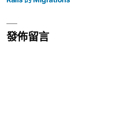
章:
導
篇
文
覽
章:
發佈留言