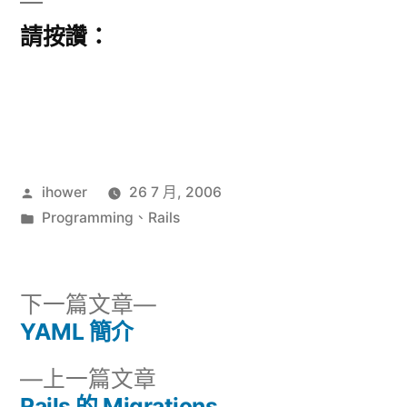
請按讚：
作
ihower
26 7 月, 2006
者:
分
Programming
、
Rails
類:
下
下一篇文章
一
YAML 簡介
文
篇
下
上一篇文章
章
文
一
Rails 的 Migrations