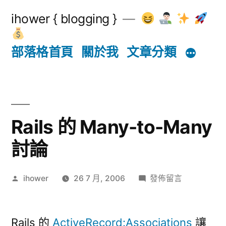
跳
ihower { blogging }
至
主
部落格首頁
關於我
文章分類
要
內
容
Rails 的 Many-to-Many
討論
作
在
ihower
26 7 月, 2006
發佈留言
者:
〈Rails
的
Many-
Rails 的
ActiveRecord:Associations
讓