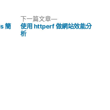
類:
下
下一篇文章
一
ls 簡
使用 httperf 做網站效能分
篇
析
文
章: