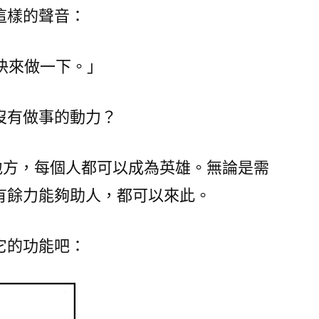
make
這樣的聲音：
上
線〉
快來做一下。」
沒有做事的動力？
方，每個人都可以成為英雄。無論是需
有餘力能夠助人，都可以來此。
它的功能吧：