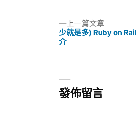
者:
下
上一篇文章
一
少就是多) Ruby on Rai
文
篇
介
文
章
章:
導
覽
發佈留言