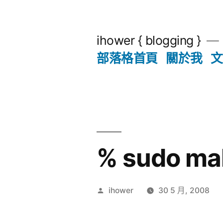
跳
至
ihower { blogging }
主
部落格首頁
關於我
文
要
內
容
% sudo m
作
ihower
30 5 月, 2008
者: