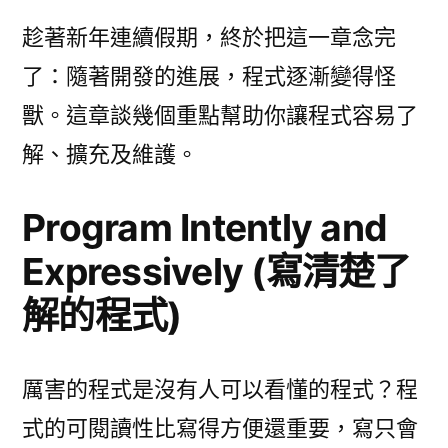
戰
敏
趁著新年連續假期，終於把這一章念完
捷
了：隨著開發的進展，程式逐漸變得怪
開
獸。這章談幾個重點幫助你讓程式容易了
發
Practices
解、擴充及維護。
of
an
Program Intently and
Agile
Developer
Expressively (寫清楚了
(4)
解的程式)
程
式
篇〉
厲害的程式是沒有人可以看懂的程式？程
中
式的可閱讀性比寫得方便還重要，寫只會