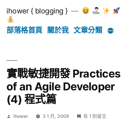
跳
ihower { blogging }
至
主
部落格首頁
關於我
文章分類
要
內
容
實戰敏捷開發 Practices
of an Agile Developer
(4) 程式篇
作
在
ihower
3 1 月, 2009
有 1 則留言
者:
〈實