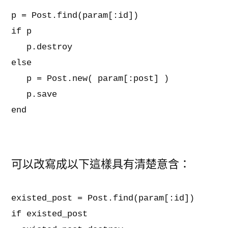
p = Post.find(param[:id])

if p

   p.destroy

else

   p = Post.new( param[:post] )

   p.save

可以改寫成以下這樣具有清楚意含：
existed_post = Post.find(param[:id])

if existed_post
