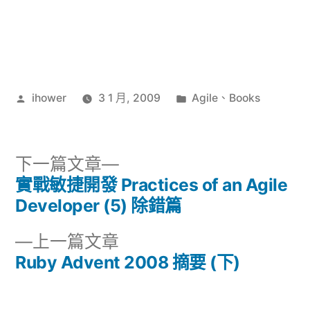
作
分
ihower
3 1 月, 2009
Agile
、
Books
者:
類:
下
下一篇文章
一
實戰敏捷開發 Practices of an Agile
文
篇
Developer (5) 除錯篇
章
文
下
上一篇文章
章:
導
一
Ruby Advent 2008 摘要 (下)
篇
覽
文