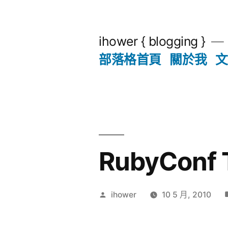
跳
至
ihower { blogging }
主
部落格首頁
關於我
文
要
內
容
RubyConf
作
ihower
10 5 月, 2010
者: