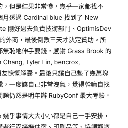
的，但是結果非常慘，幾乎一家都找不
 Cardinal blue 找到了 New
ite 剛好過去負責技術部門、OptimisDev
 認識的外商，最後倒數三天才決定贊助。所
地伸手要錢，感謝 Grass Brook 的
 Chang, Tyler Lin, bencrox,
allen 等朋友慷慨解囊。最後只讓自己墊了幾萬塊
錢，一度讓自己非常洩氣，覺得幹嘛自找
仍然是明年辦 RubyConf 最大考驗。
erence 幾乎事情大大小小都是自己一手安排，
講者行程接機住宿、印刷品等、協調翻譯