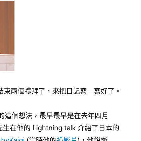
2010
日
記
與
感
言〉
中
結束兩個禮拜了，來把日記寫一寫好了。
nf 的這個想法，最早最早是在去年四月
在他的 Lightning talk 介紹了日本的
ubyKaigi
(當時他的
投影片
)，他說辦