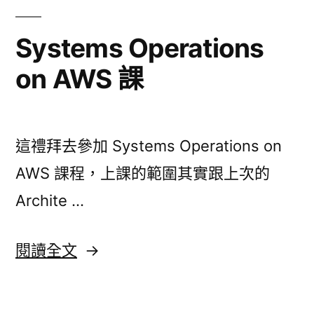
與
AWS
容
Serverless
Systems Operations
器
最
on AWS 課
與
佳
Serverless
最
實
佳
踐
這禮拜去參加 Systems Operations on
實
踐
心
AWS 課程，上課的範圍其實跟上次的
心
得
Archite …
得
筆
筆
記〉
〈Systems
閱讀全文
記〉
Operations
on