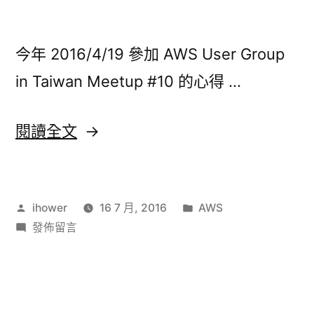
今年 2016/4/19 參加 AWS User Group
in Taiwan Meetup #10 的心得 …
〈AWS
閱讀全文
User
Group:
作
分
ihower
16 7 月, 2016
AWS
談
者:
在
類:
發佈留言
AWS
〈AWS
容
User
Group:
器
談