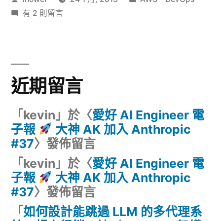
RDS
者:
在
類:
有 2 則留言
資
〈修
料
改
AWS
庫
RDS
設
近期留言
資
料
定，
庫
「
kevin
」於〈
愛好 AI Engineer 電
以
設
子報
大神 AK 加入 Anthropic
max_allowed_packet
定，
#37
〉發佈留言
以
為
「
kevin
」於〈
愛好 AI Engineer 電
max_allowed_packet
例〉
子報
大神 AK 加入 Anthropic
為
#37
〉發佈留言
例〉
中
「
如何設計能跳過 LLM 的多代理系