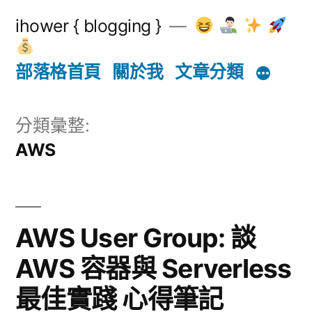
跳
ihower { blogging }
至
主
部落格首頁
關於我
文章分類
要
內
分類彙整:
AWS
容
AWS User Group: 談
AWS 容器與 Serverless
最佳實踐 心得筆記