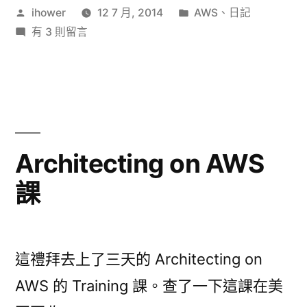
作
分
ihower
12 7 月, 2014
AWS
、
日記
AWS
者:
在
類:
有 3 則留言
課〉
〈Systems
Operations
on
AWS
課〉
中
Architecting on AWS
課
這禮拜去上了三天的 Architecting on
AWS 的 Training 課。查了一下這課在美