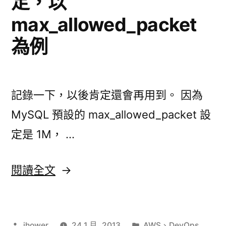
定，以
max_allowed_packet
為例
記錄一下，以後肯定還會再用到。 因為
MySQL 預設的 max_allowed_packet 設
定是 1M， …
〈修
閱讀全文
改
AWS
作
分
ihower
24 1 月, 2013
AWS
、
DevOps