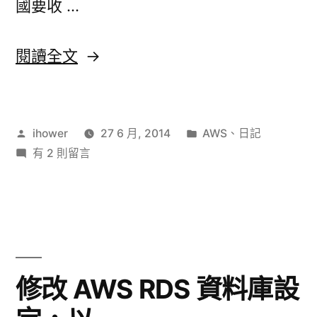
國要收 …
〈Architecting
閱讀全文
on
AWS
作
分
ihower
27 6 月, 2014
AWS
、
日記
課〉
者:
在
類:
有 2 則留言
〈Architecting
on
AWS
課〉
中
修改 AWS RDS 資料庫設