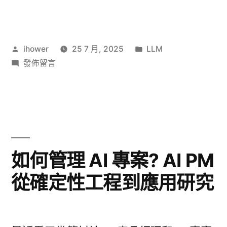
讓
RAG
作
分
ihower
25 7 月, 2025
LLM
過
者:
在
類:
發佈留言
時
〈Agent
了
讓
RAG
嗎?
過
談
時
了
AI
如何管理 AI 專案? AI PM
嗎?
Coding
從確定性工程到應用研究
談
的
AI
Coding
檢
的