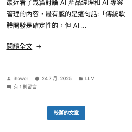
索
最近看了幾篇討論 AI 產品經理和 AI 專案
檢
索
策
管理的內容，最有感的是這句話:「傳統軟
策
略〉
體開發是確定性的，但 AI …
略〉
〈如
閱讀全文
何
管
作
分
ihower
24 7 月, 2025
LLM
理
者:
在
類:
有 1 則留言
AI
〈如
專
何
管
較舊的文章
案?
理
AI
AI