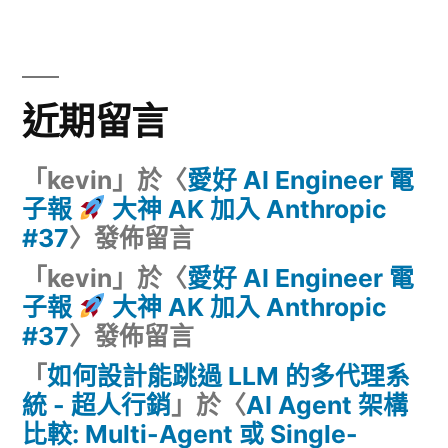
專
PM
案?
從
AI
確
PM
近期留言
從
定
確
性
「
kevin
」於〈
愛好 AI Engineer 電
定
子報
大神 AK 加入 Anthropic
性
工
#37
〉發佈留言
工
程
程
「
kevin
」於〈
愛好 AI Engineer 電
到
到
子報
大神 AK 加入 Anthropic
應
應
#37
〉發佈留言
用
用
「
如何設計能跳過 LLM 的多代理系
研
統 - 超人行銷
」於〈
AI Agent 架構
究〉
研
比較: Multi-Agent 或 Single-
中