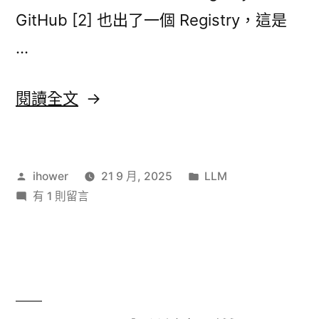
GitHub [2] 也出了一個 Registry，這是
…
〈官
閱讀全文
方
MCP
作
分
ihower
21 9 月, 2025
LLM
Registry
者:
在
類:
有 1 則留言
上
〈官
線〉
方
MCP
Registry
上
線〉