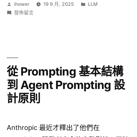
作
分
ihower
19 9 月, 2025
LLM
辯
者:
在
類:
發佈留言
論:
〈AI
從
Evals
大
Claude
辯
Code
論:
從
訪
從 Prompting 基本結構
Claude
談
到 Agent Prompting 設
Code
引
訪
計原則
談
發
引
的
發
的
反
Anthropic 最近才釋出了他們在
反