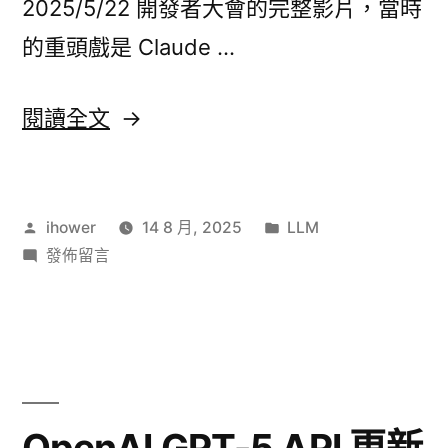
思〉
2025/5/22 開發者大會的完整影片，當時
思〉
的重頭戲是 Claude …
〈從
閱讀全文
Prompting
基
作
分
ihower
14 8 月, 2025
LLM
本
者:
在
類:
發佈留言
結
〈從
構
Prompting
基
到
本
Agent
結
構
Prompting
OpenAI GPT-5 API 更新