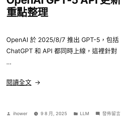
到
設
重點整理
Agent
計
Prompting
設
原
計
則〉
OpenAI 於 2025/8/7 推出 GPT-5，包括
原
則〉
ChatGPT 和 API 都同時上線，這裡針對
…
〈OpenAI
閱讀全文
GPT-
5
作
分
在
ihower
9 8 月, 2025
LLM
發佈留言
API
者:
類:
〈OpenAI
更