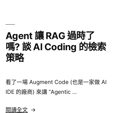
GPT-
新
5
API
重
更
點
新
Agent 讓 RAG 過時了
重
整
嗎? 談 AI Coding 的檢索
點
理〉
整
策略
理〉
看了一場 Augment Code (也是一家做 AI
IDE 的廠商) 來講 “Agentic …
〈Agent
閱讀全文