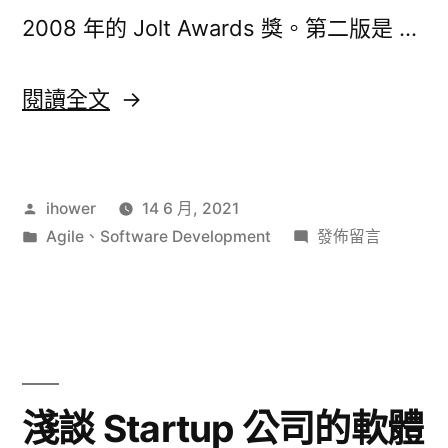
2008 年的 Jolt Awards 獎。第二版是 …
〈Release
閱讀全文
It!
讀
作
ihower
14 6 月, 2021
書
者:
分
在
Agile
、
Software Development
發佈留言
摘
類:
〈Release
要〉
It!
讀
書
摘
要〉
淺談 Startup 公司的軟體