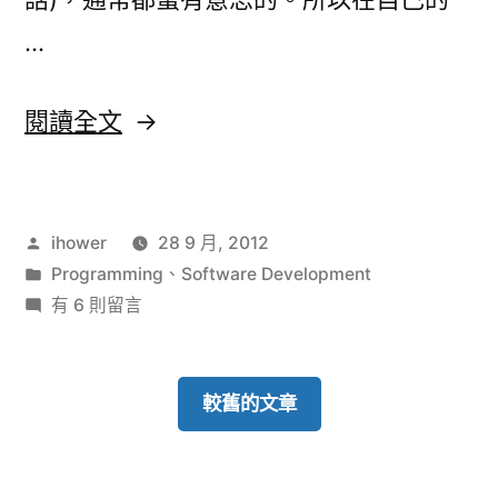
中
…
〈喜
閱讀全文
愛
的
作
ihower
28 9 月, 2012
程
者:
分
Programming
、
Software Development
式
類:
在
有 6 則留言
設
〈喜
愛
計
的
較舊的文章
名
程
式
言〉
設