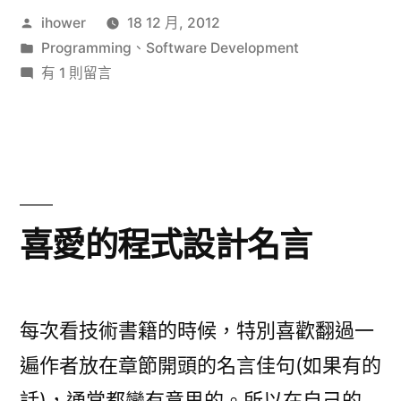
作
ihower
18 12 月, 2012
四
者:
分
Programming
、
Software Development
個
類:
在
有 1 則留言
簡
〈Kent
Beck
單
的
程
四
個
式
簡
喜愛的程式設計名言
設
單
計
程
式
原
設
每次看技術書籍的時候，特別喜歡翻過一
則〉
計
遍作者放在章節開頭的名言佳句(如果有的
原
話)，通常都蠻有意思的。所以在自己的
則〉