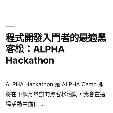
的
談
Startup
軟
公
體
司
的
開
程式開發入門者的最適黑
軟
發
客松：ALPHA
體
流
開
Hackathon
發
程
流
投
程
投
影
ALPHA Hackathon 是 ALPHA Camp 即
影
片〉
將在下個月舉辦的黑客松活動，我會在這
片〉
場活動中擔任 …