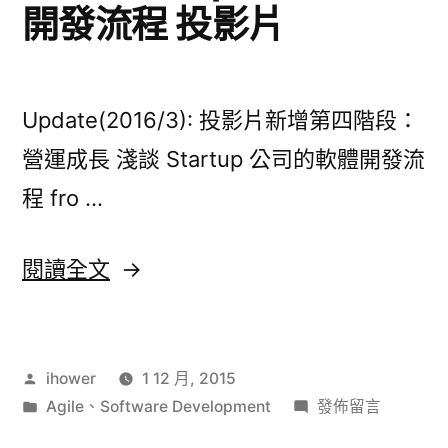
開發流程 投影片
Update(2016/3): 投影片新增第四階段：
營運成長 淺談 Startup 公司的軟體開發流
程 fro …
〈淺
閱讀全文
談
Startup
作
ihower
1 12 月, 2015
公
者:
分
在
Agile
、
Software Development
發佈留言
司
類:
〈淺