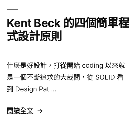
不
工
像
Kent Beck 的四個簡單程
程，
建
而
式設計原則
築
工
是
程，
園
而
什麼是好設計，打從開始 coding 以來就
是
藝
園
是一個不斷追求的大哉問，從 SOLID 看
維
藝
到 Design Pat …
護〉
維
護〉
〈Kent
閱讀全文
Beck
的