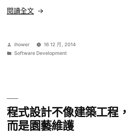
〈程
閱讀全文
式
開
作
ihower
16 12 月, 2014
發
者:
分
Software Development
入
類:
門
者
的
最
程式設計不像建築工程，
適
而是園藝維護
黑