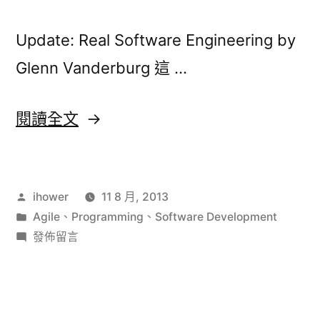
客
松：
Update: Real Software Engineering by
ALPHA
Glenn Vanderburg 這 …
Hackathon〉
〈程
閱讀全文
式
設
作
ihower
11 8 月, 2013
計
者:
分
Agile
、
Programming
、
Software Development
不
類:
在
發佈留言
像
〈程
式
建
設
築
計