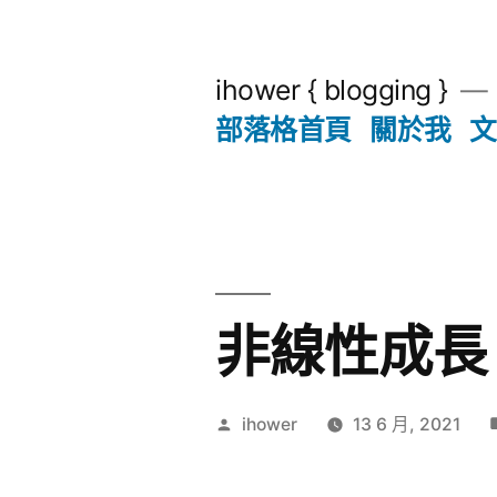
跳
至
ihower { blogging }
主
部落格首頁
關於我
文
要
內
容
非線性成長
作
ihower
13 6 月, 2021
者: