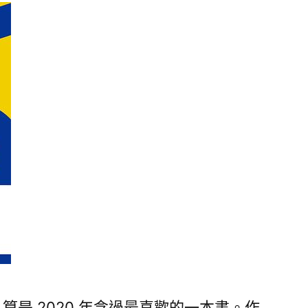
性
成
長
讀
書
摘
要〉
中
，算是 2020 年念過最喜歡的一本書。作