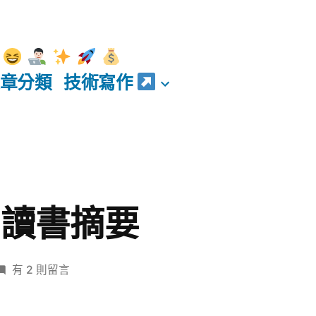
章分類
技術寫作
 讀書摘要
在
有 2 則留言
〈非
線