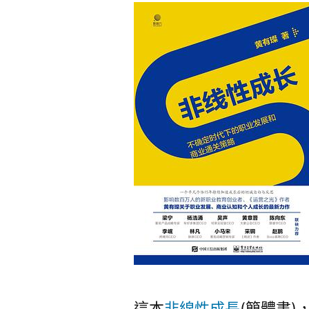
這本
非線性成長
(簡體書)