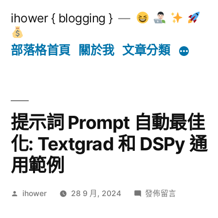
跳
ihower { blogging }
至
主
部落格首頁
關於我
文章分類
要
內
容
提示詞 Prompt 自動最佳
化: Textgrad 和 DSPy 通
用範例
作
在
ihower
28 9 月, 2024
發佈留言
者:
〈提