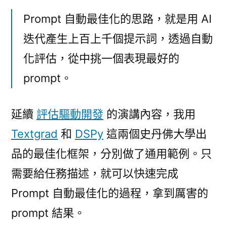
示
詞
Prompt 自動最佳化的思路，就是用 AI
Prompt
迭代產生上百上千個提示詞，透過自動
自
化評估，從中挑一個表現最好的
動
最
prompt。
佳
化:
延續
評估驅動開發
的演講內容，我用
Textgrad
和
Textgrad
和
DSPy
這兩個史丹佛大學出
DSPy
品的最佳化框架，分別做了通用範例。只
通
需要給任務描述，就可以快速完成
用
範
Prompt 自動最佳化的過程，拿到厲害的
例〉
prompt 結果。