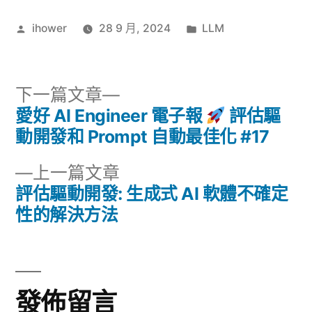
作
分
ihower
28 9 月, 2024
LLM
者:
類:
下
下一篇文章
一
愛好 AI Engineer 電子報
評估驅
文
篇
動開發和 Prompt 自動最佳化 #17
章
文
下
上一篇文章
章:
導
一
評估驅動開發: 生成式 AI 軟體不確定
篇
性的解決方法
覽
文
章:
發佈留言