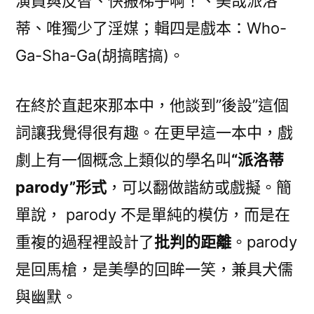
演員與反智、快搬梯子啊！、美哉派洛
蒂、唯獨少了淫媒；輯四是戲本：Who-
Ga-Sha-Ga(胡搞瞎搞)。
在終於直起來那本中，他談到”後設”這個
詞讓我覺得很有趣。在更早這一本中，戲
劇上有一個概念上類似的學名叫
“派洛蒂
parody”形式
，可以翻做諧紡或戲擬。簡
單說， parody 不是單純的模仿，而是在
重複的過程裡設計了
批判的距離
。parody
是回馬槍，是美學的回眸一笑，兼具犬儒
與幽默。