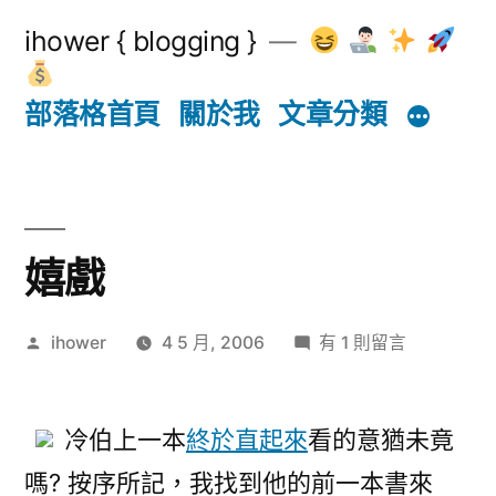
跳
ihower { blogging }
至
主
部落格首頁
關於我
文章分類
要
內
容
嬉戲
作
在
ihower
4 5 月, 2006
有 1 則留言
者:
〈嬉
戲〉
中
冷伯上一本
終於直起來
看的意猶未竟
嗎? 按序所記，我找到他的前一本書來