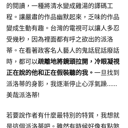
的閱讀，一種將清水變成雞湯的譯碼工
程。讓嚴肅的作品幽默起來，乏味的作品
變成生動有趣。台灣的電視可以讓人多忍
受幾秒，因為裡面都有呼之欲出的派洛
蒂。在看著政客名人藝人的鬼話屁話廢話
時，都可以
疏離地將鏡頭拉開，冷眼凝視
正在說的他和正在假裝聽的我。
一旦找到
派洛蒂的身影，我逐漸停止心浮氣躁……
美哉派洛蒂!
若要說作者有什麼最特別的特質，我想就
是這個派洛蒂吧。雖然有時候好像有點煞