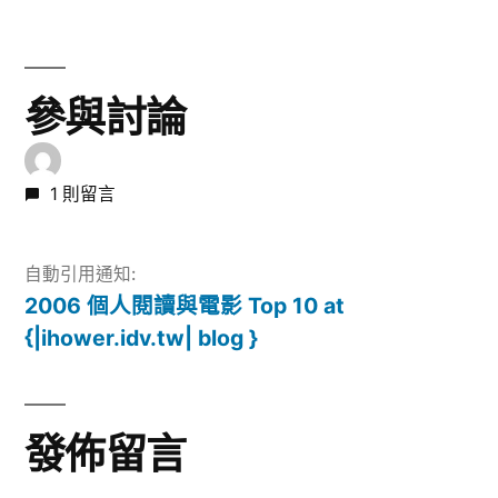
導
篇
文
覽
章:
參與討論
1 則留言
自動引用通知:
2006 個人閱讀與電影 Top 10 at
{|ihower.idv.tw| blog }
發佈留言