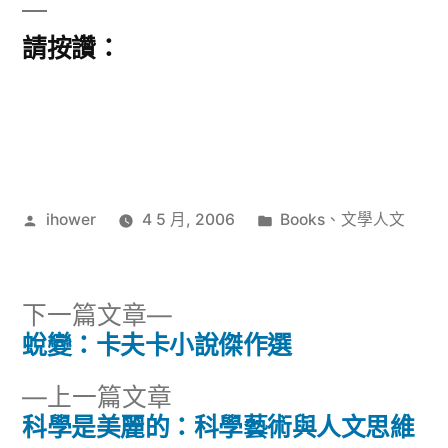
請按讚：
作
分
ihower
4 5 月, 2006
Books
、
文學人文
者:
類:
下
下一篇文章
一
蛻變：卡夫卡小說傑作選
文
篇
下
上一篇文章
章
文
一
科學是美麗的：科學藝術與人文思維
章: