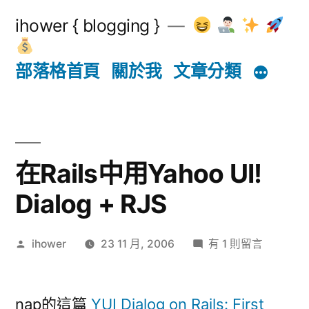
跳
ihower { blogging }
至
主
部落格首頁
關於我
文章分類
要
內
容
在Rails中用Yahoo UI!
Dialog + RJS
作
在
ihower
23 11 月, 2006
有 1 則留言
者:
〈在
Rails
中
nap的這篇
YUI Dialog on Rails: First