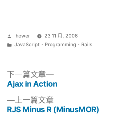
作
ihower
23 11 月, 2006
者:
分
JavaScript
、
Programming
、
Rails
類:
下
下一篇文章
一
Ajax in Action
文
篇
下
上一篇文章
章
文
一
RJS Minus R (MinusMOR)
章:
導
篇
文
覽
章: