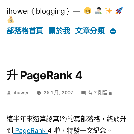
跳
ihower { blogging }
至
主
部落格首頁
關於我
文章分類
要
內
容
升 PageRank 4
作
在
ihower
25 1 月, 2007
有 2 則留言
者:
〈升
PageRank
4〉
這半年來還算認真(?)的寫部落格，終於升
中
到
PageRank
4 啦，特發一文紀念。