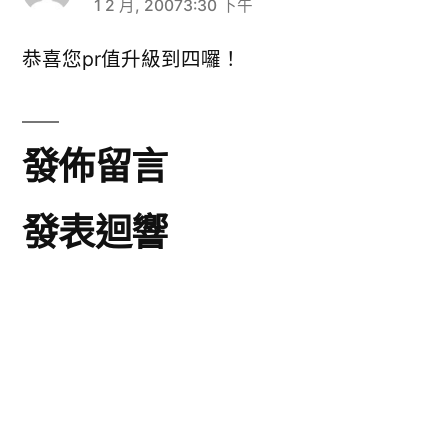
1 2 月, 20073:30 下午
表
示:
恭喜您pr值升級到四囉！
發佈留言
發表迴響