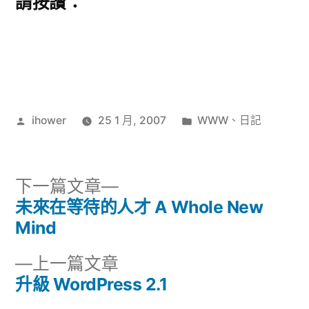
請按讚：
作
分
ihower
25 1 月, 2007
WWW
、
日記
者:
類:
下
下一篇文章
一
未來在等待的人才 A Whole New
文
篇
Mind
章
文
下
上一篇文章
章:
導
一
升級 WordPress 2.1
篇