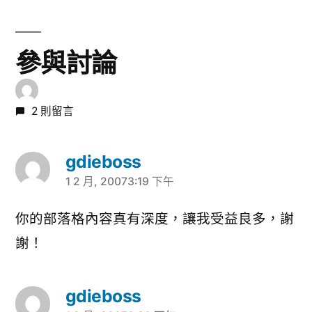
覽
文
章:
參與討論
2 則留言
gdieboss
1 2 月, 20073:19 下午
表
示:
你的部落格內容真有深度，讓我受益良多，謝
謝！
gdieboss