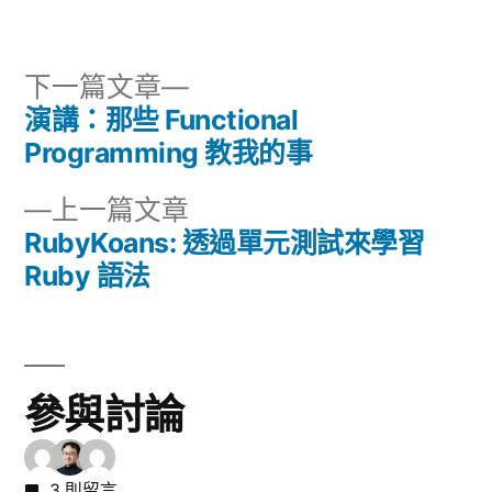
者:
類:
下
下一篇文章
一
演講：那些 Functional
文
篇
Programming 教我的事
章
文
下
上一篇文章
章:
導
一
RubyKoans: 透過單元測試來學習
篇
Ruby 語法
覽
文
章:
參與討論
3 則留言