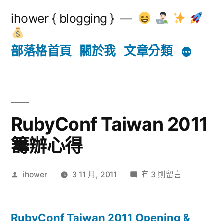
跳
ihower { blogging }
至
主
部落格首頁
關於我
文章分類
要
內
容
RubyConf Taiwan 2011
籌辦心得
作
在
ihower
3 11 月, 2011
有 3 則留言
者:
〈RubyConf
Taiwan
2011
RubyConf Taiwan 2011 Opening &