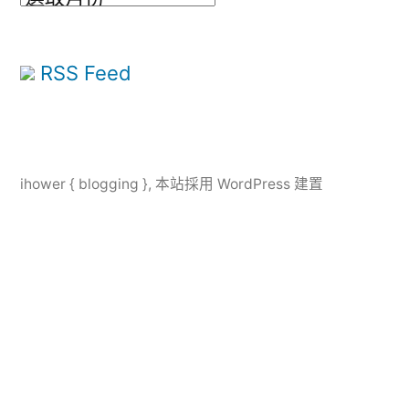
整
RSS Feed
ihower { blogging }
,
本站採用 WordPress 建置