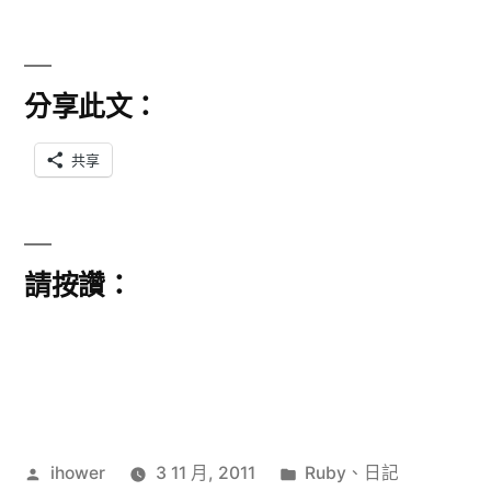
分享此文：
共享
請按讚：
作
分
ihower
3 11 月, 2011
Ruby
、
日記