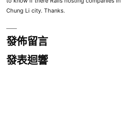
to know if there Rails hosting companies in
Chung Li city. Thanks.
發佈留言
發表迴響