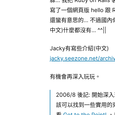
寫了一個網頁版 hello 跟 Ra
還蠻有意思的… 不過國內似乎
中文)什麼都沒有… ^^||
Jacky有寫些介紹(中文)
jacky.seezone.net/archi
有機會再深入玩玩。
2006/8 後記: 開始
該可以找到一些實用的東
看
Get to the Point!
，