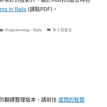
ms In Rails
(請點PDF)。
分
在
Programming
、
Rails
有 2 則留言
類:
〈Ruby
on
Rails〉
中
個更好的翻譯整理版本，請前往
提問的智慧