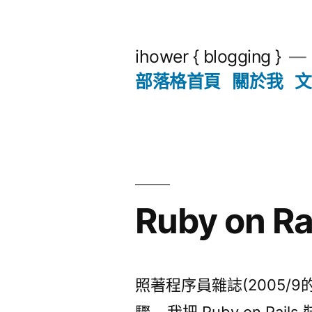
跳
至
ihower { blogging }
主
部落格首頁
關於我
文
要
內
容
Ruby on Ra
照著程序員雜誌(2005/
驟… 我把 Ruby on Rail