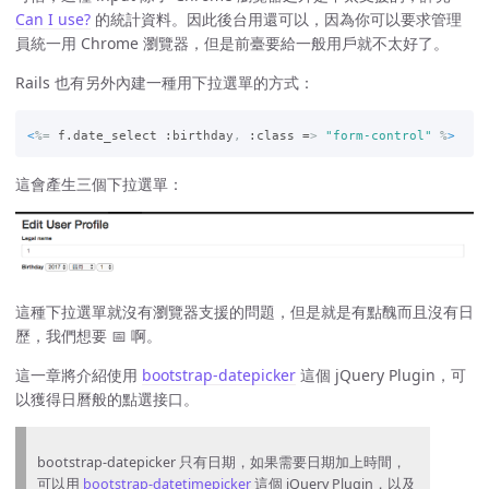
Can I use?
的統計資料。因此後台用還可以，因為你可以要求管理
員統一用 Chrome 瀏覽器，但是前臺要給一般用戶就不太好了。
Rails 也有另外內建一種用下拉選單的方式：
<
%=
f.date_select
:birthday
,
:class =
> 
"form-control"
%
>
這會產生三個下拉選單：
這種下拉選單就沒有瀏覽器支援的問題，但是就是有點醜而且沒有日
歷，我們想要 📅 啊。
這一章將介紹使用
bootstrap-datepicker
這個 jQuery Plugin，可
以獲得日曆般的點選接口。
bootstrap-datepicker 只有日期，如果需要日期加上時間，
可以用
bootstrap-datetimepicker
這個 jQuery Plugin，以及