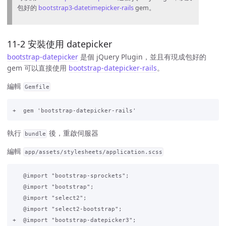
包好的
bootstrap3-datetimepicker-rails
gem。
11-2 安裝使用 datepicker
bootstrap-datepicker
是個 jQuery Plugin，並且有現成包好的
gem 可以直接使用
bootstrap-datepicker-rails
。
編輯
Gemfile
執行
後，重啟伺服器
bundle
編輯
app/assets/stylesheets/application.scss
   @import "bootstrap-sprockets";

   @import "bootstrap";

   @import "select2";

   @import "select2-bootstrap";

+  @import "bootstrap-datepicker3";
