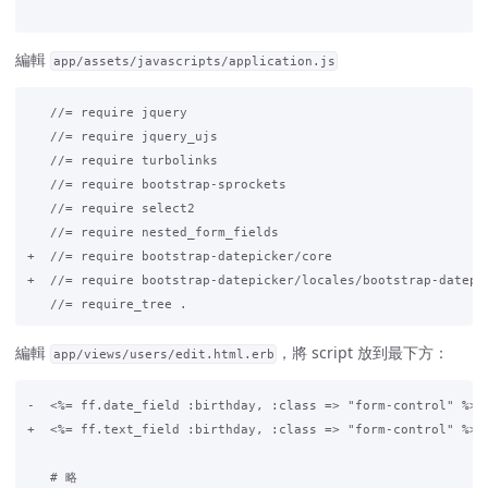
編輯
app/assets/javascripts/application.js
   //= require jquery

   //= require jquery_ujs

   //= require turbolinks

   //= require bootstrap-sprockets

   //= require select2

   //= require nested_form_fields

+  //= require bootstrap-datepicker/core

+  //= require bootstrap-datepicker/locales/bootstrap-datepic
編輯
，將 script 放到最下方：
app/views/users/edit.html.erb
-  <%= ff.date_field :birthday, :class => "form-control" %>

+  <%= ff.text_field :birthday, :class => "form-control" %>

   # 略
