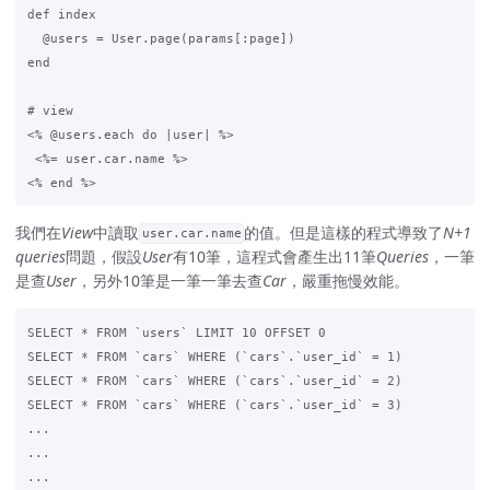
def index

  @users = User.page(params[:page])

end

# view

<% @users.each do |user| %>

 <%= user.car.name %>

我們在
View
中讀取
的值。但是這樣的程式導致了
N+1
user.car.name
queries
問題，假設
User
有10筆，這程式會產生出11筆
Queries
，一筆
是查
User
，另外10筆是一筆一筆去查
Car
，嚴重拖慢效能。
SELECT * FROM `users` LIMIT 10 OFFSET 0

SELECT * FROM `cars` WHERE (`cars`.`user_id` = 1)

SELECT * FROM `cars` WHERE (`cars`.`user_id` = 2)

SELECT * FROM `cars` WHERE (`cars`.`user_id` = 3)

...

...

...
