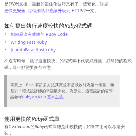
是
SPDY
)支援，最新的最佳化技巧又有了一些變化，詳見
更快更安全: 每個網站都應該升級到 HTTP/2
一文。
如何寫出執行速度較快的
Ruby
程式碼
如何寫出有效率的 Ruby Code
Writing Fast Ruby
JuanitoFatas/fast-ruby
不過有時候「執行速度較快」的程式碼不代表好維護、好除錯的程式
碼，這一點需要多加注意。
事實上，Rails 有許多方法其實並不是以效能為第一考量，而
是以「程式設計師的幸福最大化」為原則。這個設計的哲學
請參考
Ruby on Rails 基本主義
。
使用更快的
Ruby
函式庫
有
C Extension
的
Ruby
函式庫總是比較快的，如果常用可以考慮安
裝：