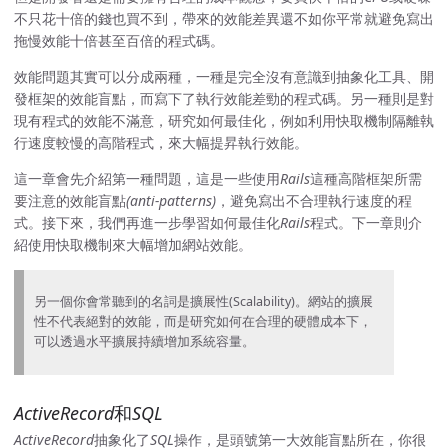
不只花十倍的錢也買不到，帶來的效能差異還不如你平常就避免寫出
拖慢效能十倍甚至百倍的程式碼。
效能問題其實可以分成兩種，一種是完全沒有意識到抽象化工具、開
發框架的效能盲點，而寫下了執行效能差勁的程式碼。另一種則是對
現有程式的效能不滿意，研究如何最佳化，例如利用快取機制隔離執
行速度較慢的高階程式，來大幅提昇執行效能。
這一章會先介紹第一種問題，這是一些使用
Rails
這種高階框架所需
要注意的效能盲點
(anti-patterns)
，避免寫出不合理執行速度的程
式。接下來，我們再進一步學習如何最佳化
Rails
程式。下一章則介
紹使用快取機制來大幅增加網站效能。
另一個你會常聽到的名詞是擴展性(Scalability)。網站的擴展
性不代表絕對的效能，而是研究如何在合理的硬體成本下，
可以透過水平擴展持續增加系統容量。
ActiveRecord
和
SQL
ActiveRecord
抽象化了
SQL
操作，是頭號第一大效能盲點所在，你很