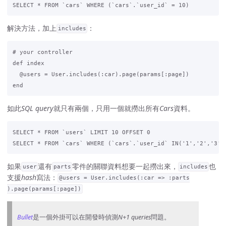
解決方法，加上
：
includes
# your controller

def index

  @users = User.includes(:car).page(params[:page])

如此
SQL query
就只有兩個，只用一個就撈出所有
Cars
資料。
SELECT * FROM `users` LIMIT 10 OFFSET 0

如果
還有
零件的關聯資料想要一起撈出來，
也
user
parts
includes
支援
hash
寫法：
@users = User.includes(:car => :parts
).page(params[:page])
Bullet
是一個外掛可以在開發時偵測
N+1 queries
問題。