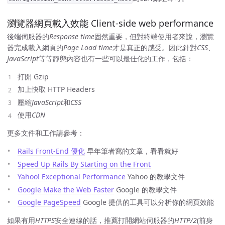
瀏覽器網頁載入效能 Client-side web performance
後端伺服器的
Response time
固然重要，但對終端使用者來說，瀏覽
器完成載入網頁的
Page Load time
才是真正的感受。因此針對
CSS
、
JavaScript
等等靜態內容也有一些可以最佳化的工作，包括：
打開 Gzip
加上快取 HTTP Headers
壓縮
JavaScript
和
CSS
使用
CDN
更多文件和工作請參考：
Rails Front-End 優化
早年筆者寫的文章，看看就好
Speed Up Rails By Starting on the Front
Yahoo! Exceptional Performance
Yahoo 的教學文件
Google Make the Web Faster
Google 的教學文件
Google PageSpeed
Google 提供的工具可以分析你的網頁效能
如果有用
HTTPS
安全連線的話，推薦打開網站伺服器的
HTTP/2
(前身