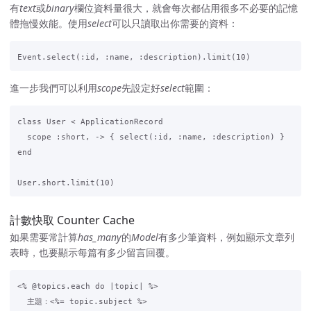
有
text
或
binary
欄位資料量很大，就會每次都佔用很多不必要的記憶
體拖慢效能。使用
select
可以只讀取出你需要的資料：
進一步我們可以利用
scope
先設定好
select
範圍：
class User < ApplicationRecord

  scope :short, -> { select(:id, :name, :description) }

end

計數快取 Counter Cache
如果需要常計算
has_many
的
Model
有多少筆資料，例如顯示文章列
表時，也要顯示每篇有多少留言回覆。
<% @topics.each do |topic| %>

  主題：<%= topic.subject %>
