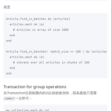
或是
Article.find_in_batches do |articles|

  articles.each do |a|

    # articles is array of size 1000

  end

end

Article.find_in_batches( :batch_size => 100 ) do |articles|

  articles.each do |a|

    # iterate over all articles in chunks of 100

  end

Transaction for group operations
在
Transaction
交易範圍內的
SQL
效能會加快，因為最後只需要
一次即可：
COMMIT
my_collection.each do |q|
