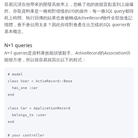
容易沉浸在他帶來的開發高效率上，忽略了他的效能盲點直到上線爆
炸。存取資料庫是一種相對很慢的
I/O
的操作：每一條
SQL query
都得
耗上時間、執行回傳的結果也會被轉成
ActiveRecord
物件全部放進記
憶體，會不會佔用太多？因此你得對會產生出怎樣的
SQL queries
有
基本概念。
N+1 queries
N+1 queries
是資料庫效能頭號殺手。
ActiveRecord
的
Association
功
能很方便，所以很容易就寫出以下的程式：
# model

class User < ActieRecord::Base

  has_one :car

end

class Car < ApplicationRecord

  belongs_to :user

end

# your controller
