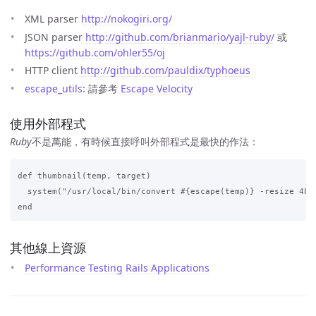
XML parser
http://nokogiri.org/
JSON parser
http://github.com/brianmario/yajl-ruby/
或
https://github.com/ohler55/oj
HTTP client
http://github.com/pauldix/typhoeus
escape_utils
: 請參考
Escape Velocity
使用外部程式
Ruby
不是萬能，有時候直接呼叫外部程式是最快的作法：
def thumbnail(temp, target)

  system("/usr/local/bin/convert #{escape(temp)} -resize 48x4
其他線上資源
Performance Testing Rails Applications