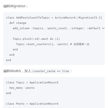
編輯
Migration
：
class AddPostsCountToTopic < ActiveRecord::Migration[5.1]

  def change

    add_column :topics, :posts_count, :integer, :default => 0
    Topic.pluck(:id).each do |i|

      Topic.reset_counters(i, :posts) # 全部重算一次

    end

  end

編輯
Models
，加入
：
:counter_cache => true
class Topic < ApplicationRecord

  has_many :posts

end

class Posts < ApplicationRecord
