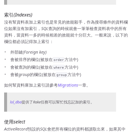
索引
(Indexes)
沒有幫資料表加上索引也是常見的效能殺手，作為搜尋條件的資料欄
位如果沒有加索引，
SQL
查詢的時候就會一筆筆檢查資料表中的所有
資料，當資料一多的時候相差的效能就十分巨大。一般來說，以下的
欄位都必須記得加上索引：
外部鍵
(Foreign key)
會被排序的欄位(被放在
方法中)
order
會被查詢的欄位(被放在
方法中)
where
會被
group
的欄位(被放在
方法中)
group
如何幫資料庫加上索引請參考
Migrations
一章。
lol_dba
提供了
Rake
任務可以幫忙找忘記加的索引。
使用
select
ActiveRecord
預設的
SQL
會把所有欄位的資料都讀取出來，如果其中