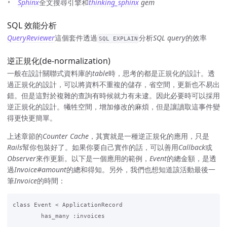
Sphinx
全文搜尋引擎和
thinking_sphinx
gem
SQL 效能分析
QueryReviewer
這個套件透過
分析
SQL query
的效率
SQL EXPLAIN
逆正規化(de-normalization)
一般在設計關聯式資料庫的
table
時，思考的都是正規化的設計。透
過正規化的設計，可以將資料不重複的儲存，省空間，更新也不易出
錯。但是這對於複雜的查詢有時候就力有未逮。因此必要時可以採用
逆正規化的設計。犧牲空間，增加修改的麻煩，但是讓讀取這事件變
得更快更簡單。
上述章節的
Counter Cache
，其實就是一種逆正規化的應用，只是
Rails
幫你包裝好了。如果你要自己實作的話，可以善用
Callback
或
Observer
來作更新。以下是一個應用的範例，
Event
的總金額，是透
過
Invoice#amount
的總和得知。另外，我們也想知道該活動最後一
筆
Invoice
的時間：
class Event < ApplicationRecord

	has_many :invoices
