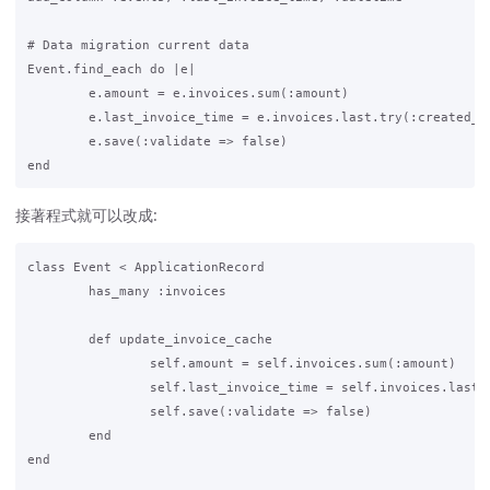
# Data migration current data

Event.find_each do |e|

	e.amount = e.invoices.sum(:amount)

	e.last_invoice_time = e.invoices.last.try(:created_at) # e.invoices.last 可能是 nil

	e.save(:validate => false)

接著程式就可以改成:
class Event < ApplicationRecord

	has_many :invoices

	def update_invoice_cache

		self.amount = self.invoices.sum(:amount)

		self.last_invoice_time = self.invoices.last.try(:created_at)

		self.save(:validate => false)

	end

end
