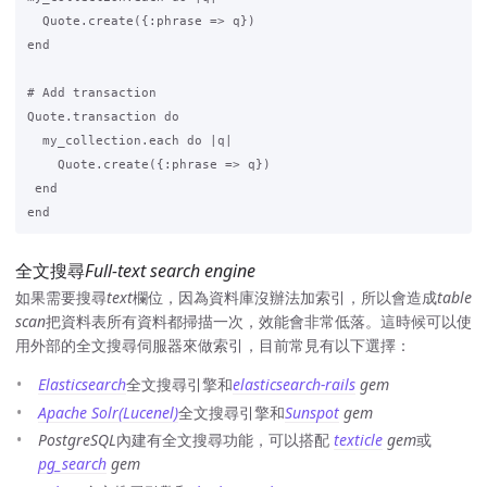
  Quote.create({:phrase => q})

end

# Add transaction

Quote.transaction do

  my_collection.each do |q|

    Quote.create({:phrase => q})

 end

全文搜尋
Full-text search engine
如果需要搜尋
text
欄位，因為資料庫沒辦法加索引，所以會造成
table
scan
把資料表所有資料都掃描一次，效能會非常低落。這時候可以使
用外部的全文搜尋伺服器來做索引，目前常見有以下選擇：
Elasticsearch
全文搜尋引擎和
elasticsearch-rails
gem
Apache Solr(Lucenel)
全文搜尋引擎和
Sunspot
gem
PostgreSQL
內建有全文搜尋功能，可以搭配
texticle
gem
或
pg_search
gem