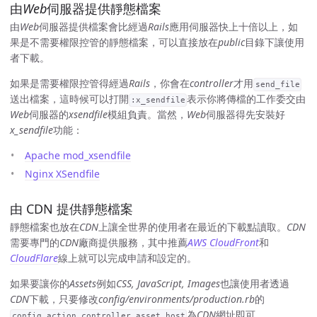
由
Web
伺服器提供靜態檔案
由
Web
伺服器提供檔案會比經過
Rails
應用伺服器快上十倍以上，如
果是不需要權限控管的靜態檔案，可以直接放在
public
目錄下讓使用
者下載。
如果是需要權限控管得經過
Rails
，你會在
controller
才用
send_file
送出檔案，這時候可以打開
表示你將傳檔的工作委交由
:x_sendfile
Web
伺服器的
xsendfile
模組負責。當然，
Web
伺服器得先安裝好
x_sendfile
功能：
Apache mod_xsendfile
Nginx XSendfile
由 CDN 提供靜態檔案
靜態檔案也放在
CDN
上讓全世界的使用者在最近的下載點讀取。
CDN
需要專門的
CDN
廠商提供服務，其中推薦
AWS CloudFront
和
CloudFlare
線上就可以完成申請和設定的。
如果要讓你的
Assets
例如
CSS, JavaScript, Images
也讓使用者透過
CDN
下載，只要修改
config/environments/production.rb
的
為
CDN
網址即可。
config.action_controller.asset_host