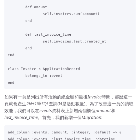
	def amount

		self.invoices.sum(:amount)

	end

	def last_invoice_time

		self.invoices.last.created_at

	end

end

class Invoice < ApplicationRecord

	belongs_to :event

如果有一頁是列出所有活動的總金額和最後
Invoice
時間，那麼這一
頁就會產生
2N+1
筆
SQL
查詢(N是活動數量)。為了改善這一頁的讀取
效能，我們可以在
events
資料表上新增兩個欄位
amount
和
last_invoice_time
。首先，我們新增一個
Migration
:
add_column :events, :amount, :integer, :default => 0

add_column :events, :last_invoice_time, :datetime
