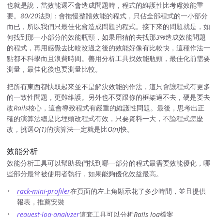
也就是說，當效能還不會造成問題時，程式的維護性比考慮效能重
要。
80/20
法則：會拖慢整體效能的程式，只佔全部程式的一小部分
而已，所以我們只最佳化會造成問題的程式。接下來的問題就是，如
何找到那一小部分的效能瓶頸，如果用猜的去找那
3%
造成效能問題
的程式，再用感覺去比較改過之後的效能好像有比較快，這種作法一
點都不科學而且浪費時間。善用分析工具找效能瓶頸，最佳化前需要
測量，最佳化後也要測量比較。
把所有東西都快取起來並不是解決效能的作法，這只會讓程式有更多
的一致性問題，更難維護。另外也不要跟你的框架過不去，硬是要去
改
Rails
核心，這會導致程式有嚴重的維護性問題。最後，思考出正
確的演算法總是比埋頭改程式有效，只要資料一大，不論程式怎麼
改，挑選
O(1)
的演算法一定就是比
O(n)
快。
效能分析
效能分析工具可以幫助我們找到哪一部分的程式最需要效能優化，哪
些部分最常被使用者執行，如果能夠優化效益最高。
rack-mini-profiler
在頁面的左上角顯示花了多少時間，並且提供
報表，推薦安裝
request-log-analyzer
這套工具可以分析
Rails log
檔案